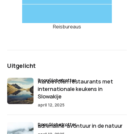
Reisbureaus
Uitgelicht
door Globetrotter
Aanbevolen restaurants met
internationale keukens in
Slowakije
april 12, 2025
door Globetrotter
adrenaline-avontuur in de natuur