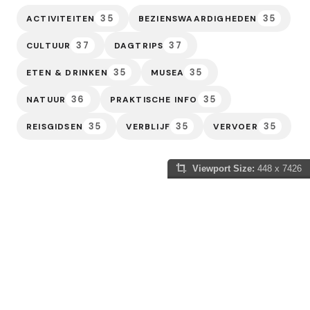
35
35
ACTIVITEITEN
BEZIENSWAARDIGHEDEN
37
37
CULTUUR
DAGTRIPS
35
35
ETEN & DRINKEN
MUSEA
36
35
NATUUR
PRAKTISCHE INFO
35
35
35
REISGIDSEN
VERBLIJF
VERVOER
Viewport Size:
448 x 7426
Slowakije Gids
Of je nu gefascineerd bent door de sprookjesachtige
kastelen die de horizon sieren, de adembenemende
natuur van de Hoge Tatra wilt verkennen, of jezelf wilt
onderdompelen in de eeuwenoude tradities van dit