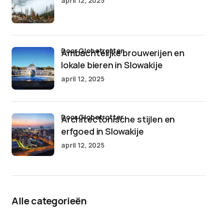
april 12, 2025
door Globetrotter
Ambachtelijke brouwerijen en
lokale bieren in Slowakije
april 12, 2025
door Globetrotter
Architectonische stijlen en
erfgoed in Slowakije
april 12, 2025
Alle categorieën