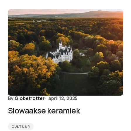
By
Globetrotter
april 12, 2025
Slowaakse keramiek
CULTUUR