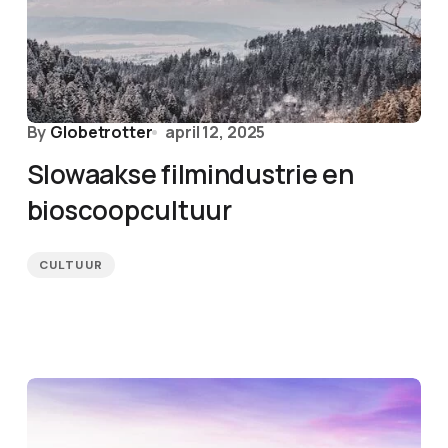
By
Globetrotter
april 12, 2025
Slowaakse filmindustrie en
bioscoopcultuur
CULTUUR