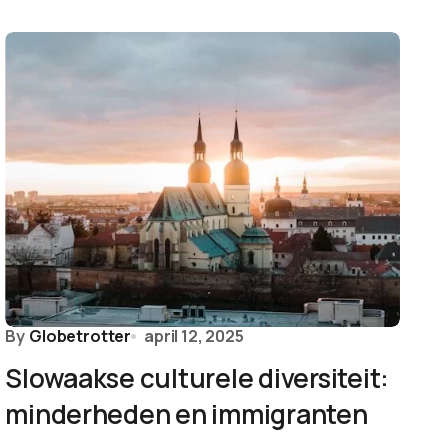
By
Globetrotter
april 12, 2025
Slowaakse culturele diversiteit:
minderheden en immigranten