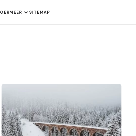
VOER
MEER
SITEMAP