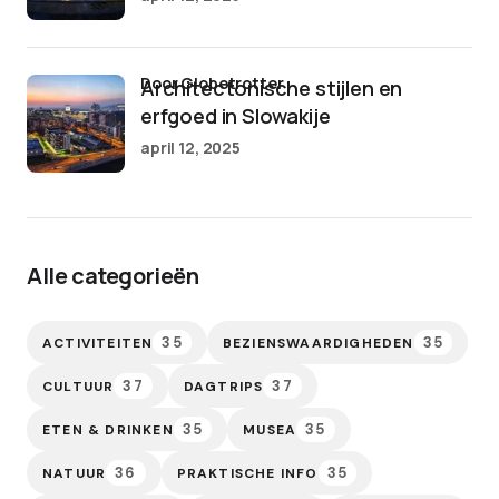
door Globetrotter
Architectonische stijlen en
erfgoed in Slowakije
april 12, 2025
Alle categorieën
35
35
ACTIVITEITEN
BEZIENSWAARDIGHEDEN
37
37
CULTUUR
DAGTRIPS
35
35
ETEN & DRINKEN
MUSEA
36
35
NATUUR
PRAKTISCHE INFO