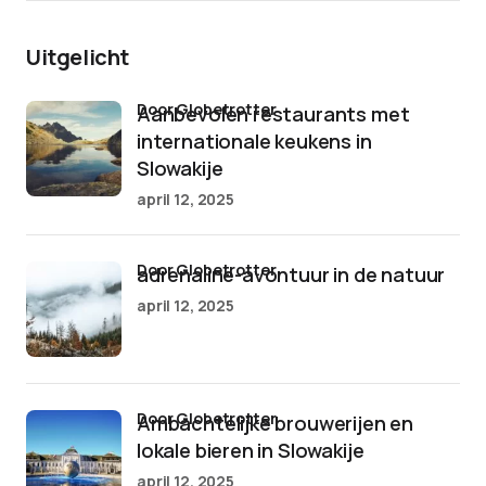
Uitgelicht
door Globetrotter
Aanbevolen restaurants met
internationale keukens in
Slowakije
april 12, 2025
door Globetrotter
adrenaline-avontuur in de natuur
april 12, 2025
door Globetrotter
Ambachtelijke brouwerijen en
lokale bieren in Slowakije
april 12, 2025