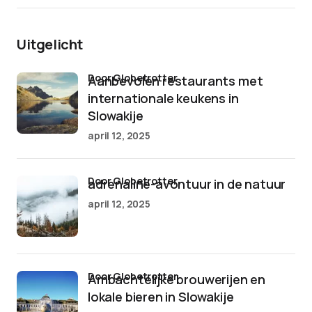
Uitgelicht
door Globetrotter
Aanbevolen restaurants met
internationale keukens in
Slowakije
april 12, 2025
door Globetrotter
adrenaline-avontuur in de natuur
april 12, 2025
door Globetrotter
Ambachtelijke brouwerijen en
lokale bieren in Slowakije