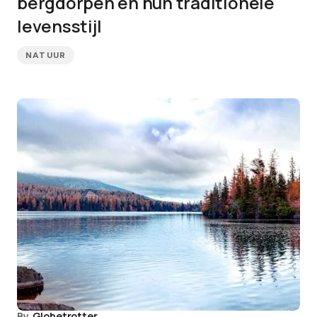
bergdorpen en hun traditionele
levensstijl
NATUUR
By
Globetrotter