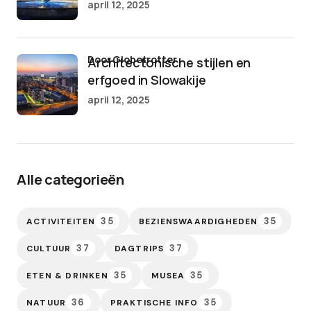
april 12, 2025
door Globetrotter
Architectonische stijlen en
erfgoed in Slowakije
april 12, 2025
Alle categorieën
35
35
ACTIVITEITEN
BEZIENSWAARDIGHEDEN
37
37
CULTUUR
DAGTRIPS
35
35
ETEN & DRINKEN
MUSEA
36
35
NATUUR
PRAKTISCHE INFO