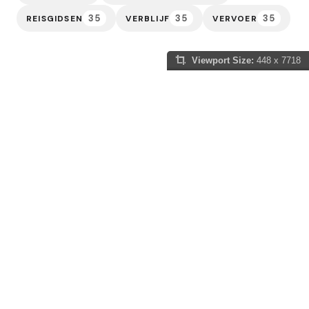
35
35
35
REISGIDSEN
VERBLIJF
VERVOER
Viewport Size:
448 x 7718
Slowakije Gids
Of je nu gefascineerd bent door de sprookjesachtige
kastelen die de horizon sieren, de adembenemende
natuur van de Hoge Tatra wilt verkennen, of jezelf wilt
onderdompelen in de eeuwenoude tradities van dit
fascinerende land, wij zijn hier om je reis onvergetelijk
te maken. Laat ons je leiden door de pittoreske dorpjes
langs kronkelende bergpaden, langs de majestueuze
kathedralen en historische pleinen, en in contact
brengen met de warme gastvrijheid van de Slowaakse
bevolking. Of je nu een avontuurlijke wandelaar bent,
een liefhebber van lokale keuken, of gewoon op zoek