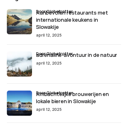
door Globetrotter
Aanbevolen restaurants met
internationale keukens in
Slowakije
april 12, 2025
door Globetrotter
adrenaline-avontuur in de natuur
april 12, 2025
door Globetrotter
Ambachtelijke brouwerijen en
lokale bieren in Slowakije
april 12, 2025