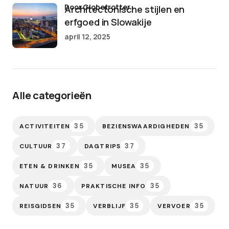
door Globetrotter
Architectonische stijlen en
erfgoed in Slowakije
april 12, 2025
Alle categorieën
35
35
ACTIVITEITEN
BEZIENSWAARDIGHEDEN
37
37
CULTUUR
DAGTRIPS
35
35
ETEN & DRINKEN
MUSEA
36
35
NATUUR
PRAKTISCHE INFO
35
35
35
REISGIDSEN
VERBLIJF
VERVOER