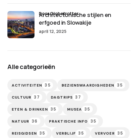
door Globetrotter
Architectonische stijlen en
erfgoed in Slowakije
april 12, 2025
Alle categorieën
35
35
ACTIVITEITEN
BEZIENSWAARDIGHEDEN
37
37
CULTUUR
DAGTRIPS
35
35
ETEN & DRINKEN
MUSEA
36
35
NATUUR
PRAKTISCHE INFO
35
35
35
REISGIDSEN
VERBLIJF
VERVOER