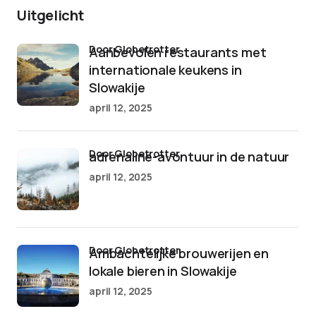
Uitgelicht
door Globetrotter
Aanbevolen restaurants met
internationale keukens in
Slowakije
april 12, 2025
door Globetrotter
adrenaline-avontuur in de natuur
april 12, 2025
door Globetrotter
Ambachtelijke brouwerijen en
lokale bieren in Slowakije
april 12, 2025