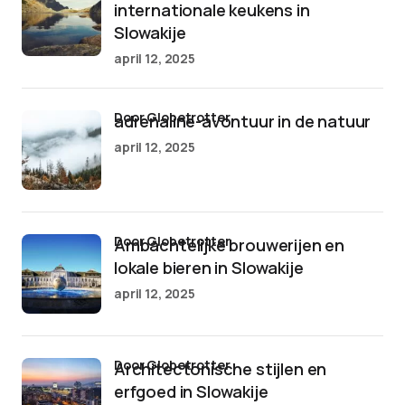
internationale keukens in
Slowakije
april 12, 2025
door Globetrotter
adrenaline-avontuur in de natuur
april 12, 2025
door Globetrotter
Ambachtelijke brouwerijen en
lokale bieren in Slowakije
april 12, 2025
door Globetrotter
Architectonische stijlen en
erfgoed in Slowakije