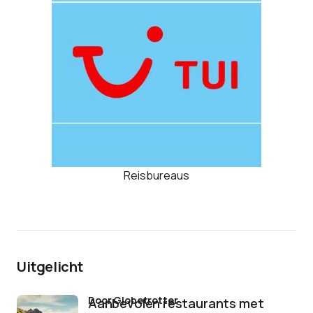
Reisbureaus
Uitgelicht
door Globetrotter
Aanbevolen restaurants met