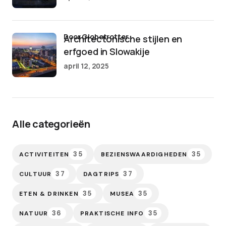
door Globetrotter
Architectonische stijlen en
erfgoed in Slowakije
april 12, 2025
Alle categorieën
35
35
ACTIVITEITEN
BEZIENSWAARDIGHEDEN
37
37
CULTUUR
DAGTRIPS
35
35
ETEN & DRINKEN
MUSEA
36
35
NATUUR
PRAKTISCHE INFO