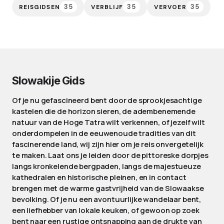
35
35
35
REISGIDSEN
VERBLIJF
VERVOER
Slowakije Gids
Of je nu gefascineerd bent door de sprookjesachtige
kastelen die de horizon sieren, de adembenemende
natuur van de Hoge Tatra wilt verkennen, of jezelf wilt
onderdompelen in de eeuwenoude tradities van dit
fascinerende land, wij zijn hier om je reis onvergetelijk
te maken. Laat ons je leiden door de pittoreske dorpjes
langs kronkelende bergpaden, langs de majestueuze
kathedralen en historische pleinen, en in contact
brengen met de warme gastvrijheid van de Slowaakse
bevolking. Of je nu een avontuurlijke wandelaar bent,
een liefhebber van lokale keuken, of gewoon op zoek
bent naar een rustige ontsnapping aan de drukte van