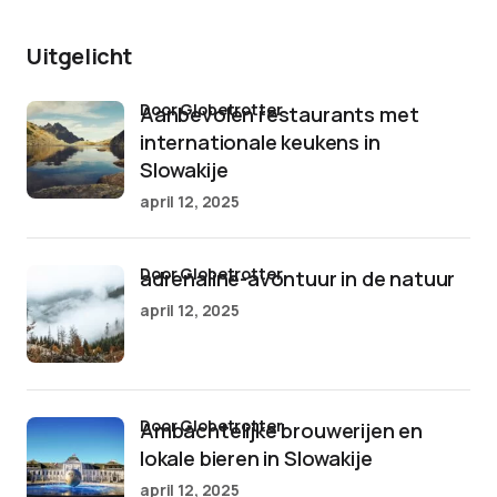
Uitgelicht
door Globetrotter
Aanbevolen restaurants met
internationale keukens in
Slowakije
april 12, 2025
door Globetrotter
adrenaline-avontuur in de natuur
april 12, 2025
door Globetrotter
Ambachtelijke brouwerijen en
lokale bieren in Slowakije
april 12, 2025