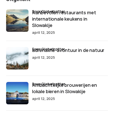
door Globetrotter
Aanbevolen restaurants met
internationale keukens in
Slowakije
april 12, 2025
door Globetrotter
adrenaline-avontuur in de natuur
april 12, 2025
door Globetrotter
Ambachtelijke brouwerijen en
lokale bieren in Slowakije
april 12, 2025