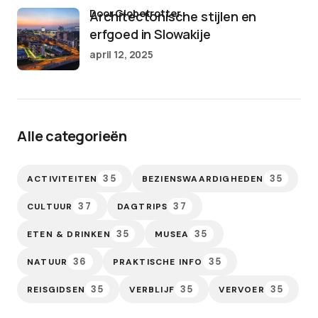
door Globetrotter
Architectonische stijlen en
erfgoed in Slowakije
april 12, 2025
Alle categorieën
35
35
ACTIVITEITEN
BEZIENSWAARDIGHEDEN
37
37
CULTUUR
DAGTRIPS
35
35
ETEN & DRINKEN
MUSEA
36
35
NATUUR
PRAKTISCHE INFO
35
35
35
REISGIDSEN
VERBLIJF
VERVOER