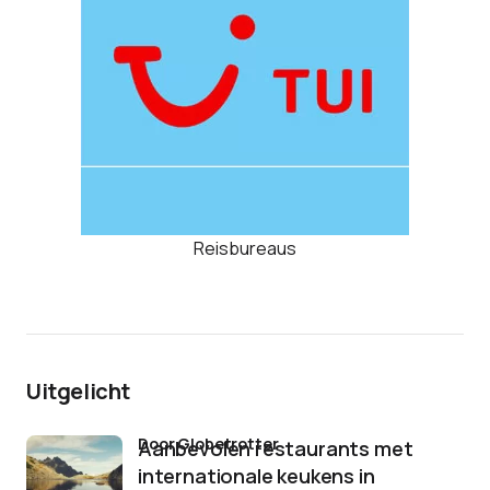
Reisbureaus
Uitgelicht
door Globetrotter
Aanbevolen restaurants met
internationale keukens in