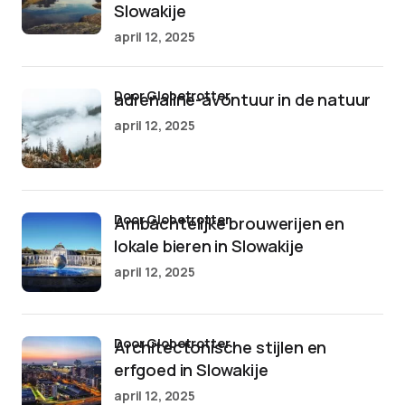
Slowakije
april 12, 2025
door Globetrotter
adrenaline-avontuur in de natuur
april 12, 2025
door Globetrotter
Ambachtelijke brouwerijen en
lokale bieren in Slowakije
april 12, 2025
door Globetrotter
Architectonische stijlen en
erfgoed in Slowakije
april 12, 2025