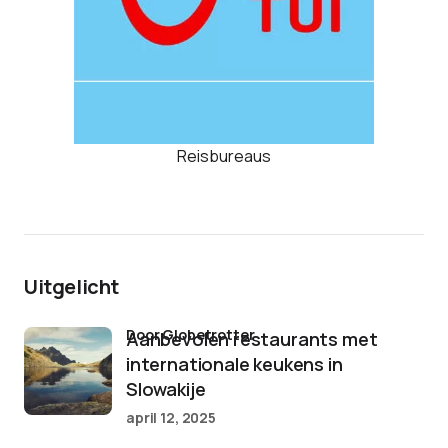
Reisbureaus
Uitgelicht
door Globetrotter
Aanbevolen restaurants met
internationale keukens in
Slowakije
april 12, 2025