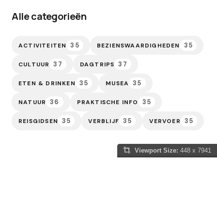
Alle categorieën
35
35
ACTIVITEITEN
BEZIENSWAARDIGHEDEN
37
37
CULTUUR
DAGTRIPS
35
35
ETEN & DRINKEN
MUSEA
36
35
NATUUR
PRAKTISCHE INFO
35
35
35
REISGIDSEN
VERBLIJF
VERVOER
Viewport Size:
448 x 7941
Slowakije Gids
Of je nu gefascineerd bent door de sprookjesachtige