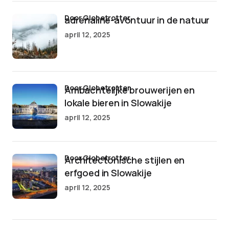
door Globetrotter
adrenaline-avontuur in de natuur
april 12, 2025
door Globetrotter
Ambachtelijke brouwerijen en
lokale bieren in Slowakije
april 12, 2025
door Globetrotter
Architectonische stijlen en
erfgoed in Slowakije
april 12, 2025