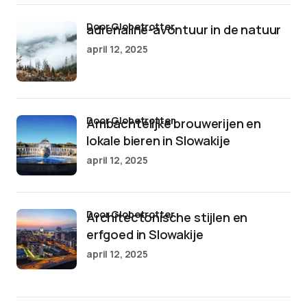
door Globetrotter
adrenaline-avontuur in de natuur
april 12, 2025
door Globetrotter
Ambachtelijke brouwerijen en
lokale bieren in Slowakije
april 12, 2025
door Globetrotter
Architectonische stijlen en
erfgoed in Slowakije
april 12, 2025