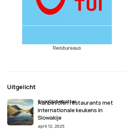
Reisbureaus
Uitgelicht
door Globetrotter
Aanbevolen restaurants met
internationale keukens in
Slowakije
april 12, 2025