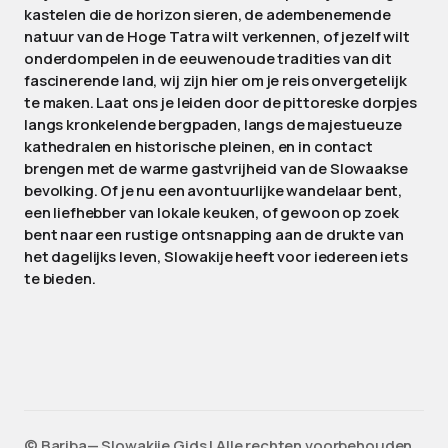
kastelen die de horizon sieren, de adembenemende
natuur van de Hoge Tatra wilt verkennen, of jezelf wilt
onderdompelen in de eeuwenoude tradities van dit
fascinerende land, wij zijn hier om je reis onvergetelijk
te maken. Laat ons je leiden door de pittoreske dorpjes
langs kronkelende bergpaden, langs de majestueuze
kathedralen en historische pleinen, en in contact
brengen met de warme gastvrijheid van de Slowaakse
bevolking. Of je nu een avontuurlijke wandelaar bent,
een liefhebber van lokale keuken, of gewoon op zoek
bent naar een rustige ontsnapping aan de drukte van
het dagelijks leven, Slowakije heeft voor iedereen iets
te bieden.
©️ Bariba— Slowakije Gids | Alle rechten voorbehouden