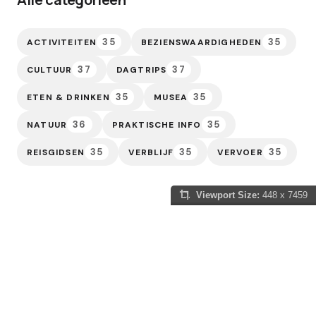
35
35
ACTIVITEITEN
BEZIENSWAARDIGHEDEN
37
37
CULTUUR
DAGTRIPS
35
35
ETEN & DRINKEN
MUSEA
36
35
NATUUR
PRAKTISCHE INFO
35
35
35
REISGIDSEN
VERBLIJF
VERVOER
Viewport Size:
448 x 7459
Slowakije Gids
Of je nu gefascineerd bent door de sprookjesachtige
kastelen die de horizon sieren, de adembenemende
natuur van de Hoge Tatra wilt verkennen, of jezelf wilt