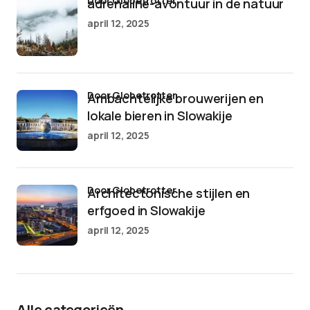
door Globetrotter
adrenaline-avontuur in de natuur
april 12, 2025
door Globetrotter
Ambachtelijke brouwerijen en
lokale bieren in Slowakije
april 12, 2025
door Globetrotter
Architectonische stijlen en
erfgoed in Slowakije
april 12, 2025
Alle categorieën