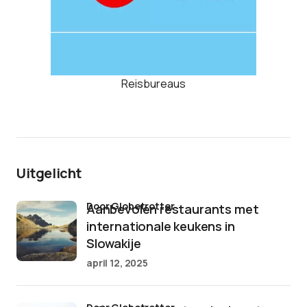
Reisbureaus
Uitgelicht
door Globetrotter
Aanbevolen restaurants met
internationale keukens in
Slowakije
april 12, 2025