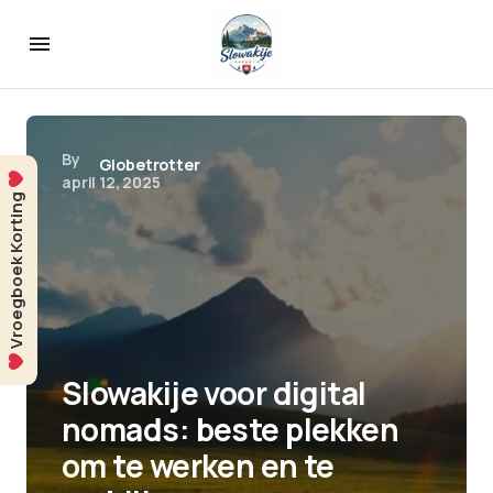
By
Globetrotter
april 12, 2025
Vroegboek Korting
Slowakije voor digital
nomads: beste plekken
om te werken en te