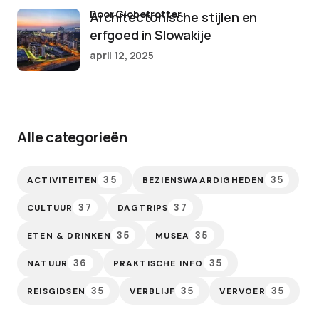
door Globetrotter
Architectonische stijlen en
erfgoed in Slowakije
april 12, 2025
Alle categorieën
35
35
ACTIVITEITEN
BEZIENSWAARDIGHEDEN
37
37
CULTUUR
DAGTRIPS
35
35
ETEN & DRINKEN
MUSEA
36
35
NATUUR
PRAKTISCHE INFO
35
35
35
REISGIDSEN
VERBLIJF
VERVOER