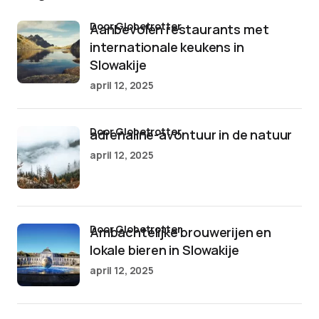
door Globetrotter
Aanbevolen restaurants met
internationale keukens in
Slowakije
april 12, 2025
door Globetrotter
adrenaline-avontuur in de natuur
april 12, 2025
door Globetrotter
Ambachtelijke brouwerijen en
lokale bieren in Slowakije
april 12, 2025