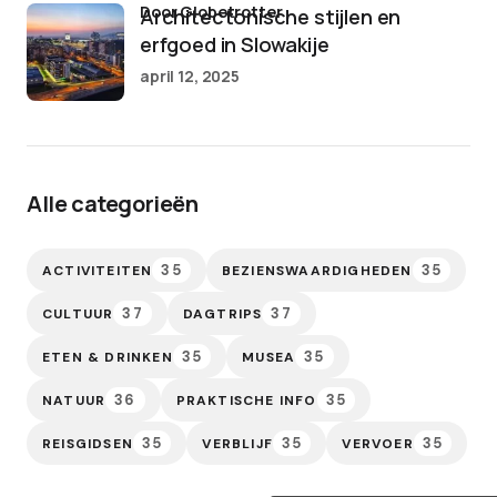
door Globetrotter
Architectonische stijlen en
erfgoed in Slowakije
april 12, 2025
Alle categorieën
35
35
ACTIVITEITEN
BEZIENSWAARDIGHEDEN
37
37
CULTUUR
DAGTRIPS
35
35
ETEN & DRINKEN
MUSEA
36
35
NATUUR
PRAKTISCHE INFO
35
35
35
REISGIDSEN
VERBLIJF
VERVOER