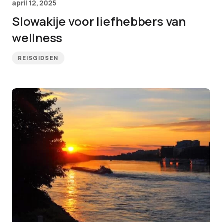
april 12, 2025
Slowakije voor liefhebbers van
wellness
REISGIDSEN