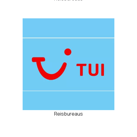
Reisbureaus