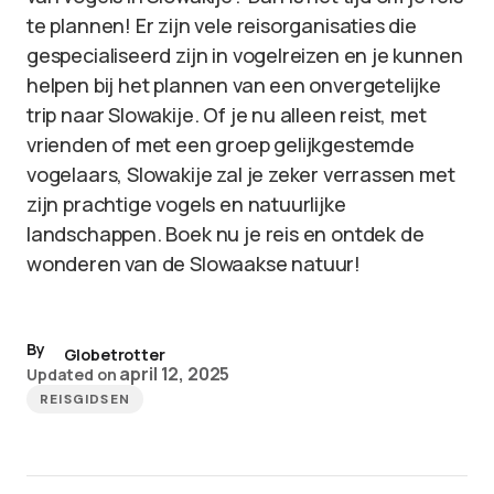
te plannen! Er zijn vele reisorganisaties die
gespecialiseerd zijn in vogelreizen en je kunnen
helpen bij het plannen van een onvergetelijke
trip naar Slowakije. Of je nu alleen reist, met
vrienden of met een groep gelijkgestemde
vogelaars, Slowakije zal je zeker verrassen met
zijn prachtige vogels en natuurlijke
landschappen. Boek nu je reis en ontdek de
wonderen van de Slowaakse natuur!
By
Globetrotter
april 12, 2025
Updated on
REISGIDSEN