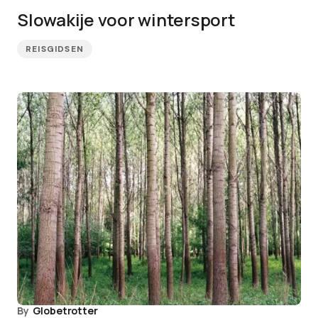
Slowakije voor wintersport
REISGIDSEN
By
Globetrotter