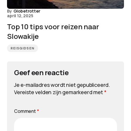
By
Globetrotter
april 12, 2025
Top 10 tips voor reizen naar
Slowakije
REISGIDSEN
Geef een reactie
Je e-mailadres wordt niet gepubliceerd.
Vereiste velden zijn gemarkeerd met
*
Comment
*