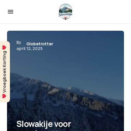
By
Globetrotter
april 12, 2025
Vroegboek Korting
Slowakije voor