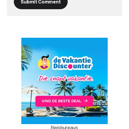
Submit Comment
Reisbureaus