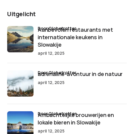
Uitgelicht
door Globetrotter
Aanbevolen restaurants met
internationale keukens in
Slowakije
april 12, 2025
door Globetrotter
adrenaline-avontuur in de natuur
april 12, 2025
door Globetrotter
Ambachtelijke brouwerijen en
lokale bieren in Slowakije
april 12, 2025