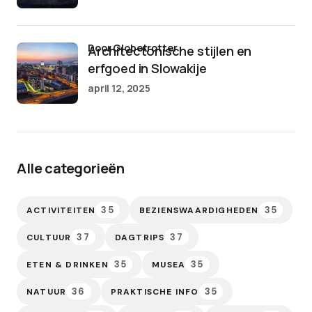
door Globetrotter
Architectonische stijlen en
erfgoed in Slowakije
april 12, 2025
Alle categorieën
35
35
ACTIVITEITEN
BEZIENSWAARDIGHEDEN
37
37
CULTUUR
DAGTRIPS
35
35
ETEN & DRINKEN
MUSEA
36
35
NATUUR
PRAKTISCHE INFO