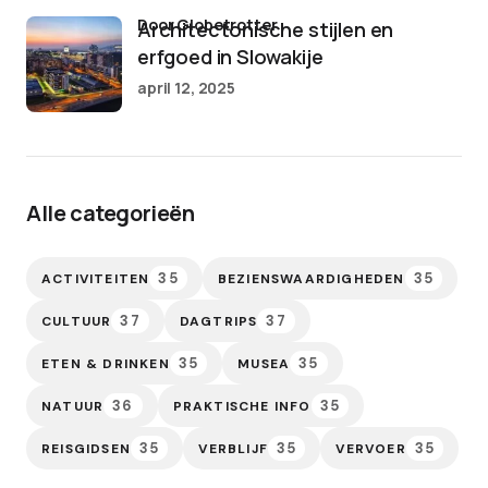
door Globetrotter
Architectonische stijlen en
erfgoed in Slowakije
april 12, 2025
Alle categorieën
35
35
ACTIVITEITEN
BEZIENSWAARDIGHEDEN
37
37
CULTUUR
DAGTRIPS
35
35
ETEN & DRINKEN
MUSEA
36
35
NATUUR
PRAKTISCHE INFO
35
35
35
REISGIDSEN
VERBLIJF
VERVOER