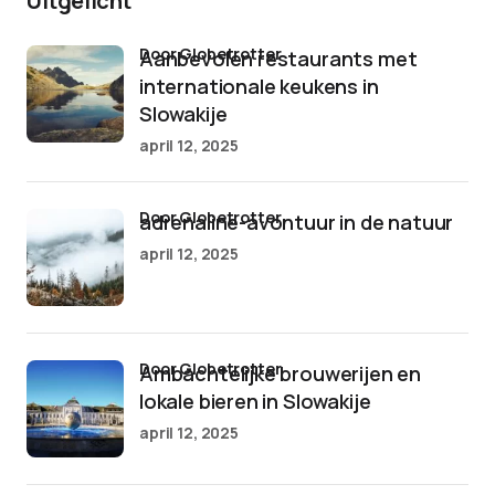
Uitgelicht
door Globetrotter
Aanbevolen restaurants met
internationale keukens in
Slowakije
april 12, 2025
door Globetrotter
adrenaline-avontuur in de natuur
april 12, 2025
door Globetrotter
Ambachtelijke brouwerijen en
lokale bieren in Slowakije
april 12, 2025