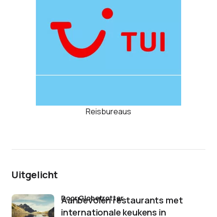
Reisbureaus
Uitgelicht
door Globetrotter
Aanbevolen restaurants met
internationale keukens in