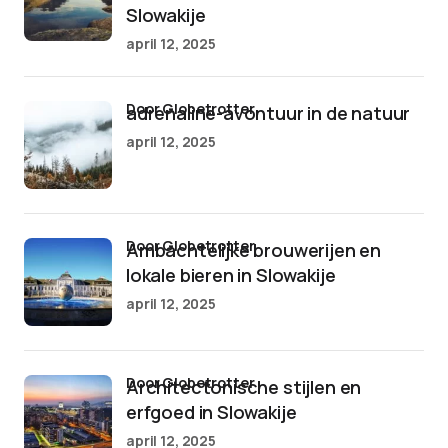
Slowakije
april 12, 2025
door Globetrotter
adrenaline-avontuur in de natuur
april 12, 2025
door Globetrotter
Ambachtelijke brouwerijen en
lokale bieren in Slowakije
april 12, 2025
door Globetrotter
Architectonische stijlen en
erfgoed in Slowakije
april 12, 2025