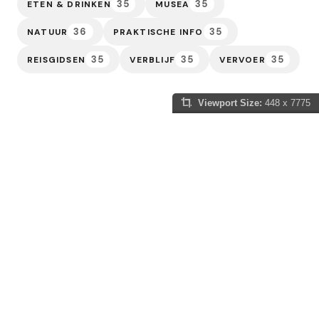
35
35
ETEN & DRINKEN
MUSEA
36
35
NATUUR
PRAKTISCHE INFO
35
35
35
REISGIDSEN
VERBLIJF
VERVOER
Viewport Size:
448 x 7775
Slowakije Gids
Of je nu gefascineerd bent door de sprookjesachtige
kastelen die de horizon sieren, de adembenemende
natuur van de Hoge Tatra wilt verkennen, of jezelf wilt
onderdompelen in de eeuwenoude tradities van dit
fascinerende land, wij zijn hier om je reis onvergetelijk
te maken. Laat ons je leiden door de pittoreske dorpjes
langs kronkelende bergpaden, langs de majestueuze
kathedralen en historische pleinen, en in contact
brengen met de warme gastvrijheid van de Slowaakse