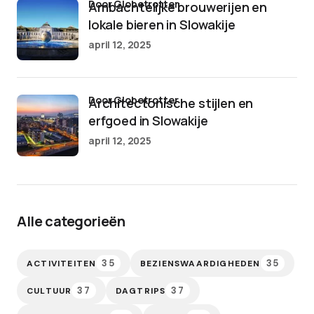
door Globetrotter
Ambachtelijke brouwerijen en
lokale bieren in Slowakije
april 12, 2025
door Globetrotter
Architectonische stijlen en
erfgoed in Slowakije
april 12, 2025
Alle categorieën
35
35
ACTIVITEITEN
BEZIENSWAARDIGHEDEN
37
37
CULTUUR
DAGTRIPS