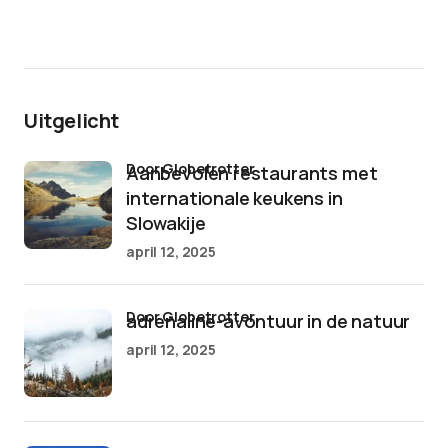
Uitgelicht
door Globetrotter
Aanbevolen restaurants met
internationale keukens in
Slowakije
april 12, 2025
door Globetrotter
adrenaline-avontuur in de natuur
april 12, 2025