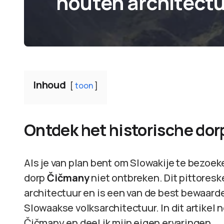
houten architect
Inhoud
toon
Ontdek het historische do
Als je van plan bent om Slowakije te bezoe
dorp
Čičmany
niet ontbreken. Dit pittores
architectuur en is een van de best bewaard
Slowaakse volksarchitectuur. In dit artikel 
Čičmany en deel ik mijn eigen ervaringen.