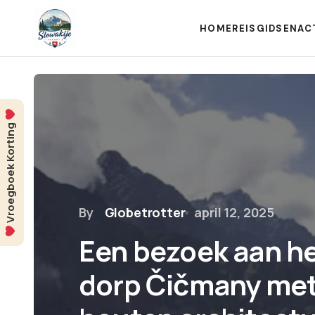
HOME
REISGIDSEN
AC
Vroegboek Korting
By
Globetrotter
april 12, 2025
Een bezoek aan he
dorp Čičmany met 