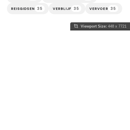
35
35
35
REISGIDSEN
VERBLIJF
VERVOER
Viewport Size:
448 x 7721
Slowakije Gids
Of je nu gefascineerd bent door de sprookjesachtige
kastelen die de horizon sieren, de adembenemende
natuur van de Hoge Tatra wilt verkennen, of jezelf wilt
onderdompelen in de eeuwenoude tradities van dit
fascinerende land, wij zijn hier om je reis onvergetelijk
te maken. Laat ons je leiden door de pittoreske dorpjes
langs kronkelende bergpaden, langs de majestueuze
kathedralen en historische pleinen, en in contact
brengen met de warme gastvrijheid van de Slowaakse
bevolking. Of je nu een avontuurlijke wandelaar bent,
een liefhebber van lokale keuken, of gewoon op zoek