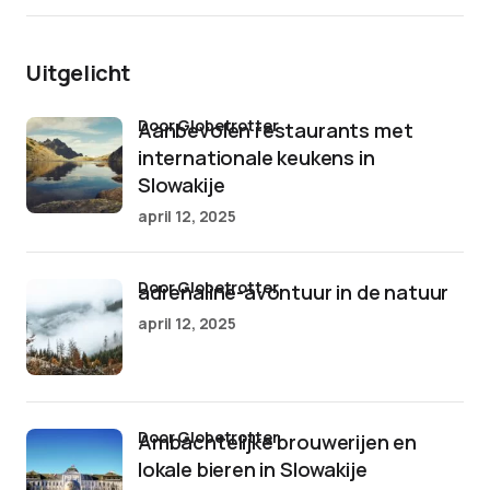
Uitgelicht
door Globetrotter
Aanbevolen restaurants met
internationale keukens in
Slowakije
april 12, 2025
door Globetrotter
adrenaline-avontuur in de natuur
april 12, 2025
door Globetrotter
Ambachtelijke brouwerijen en
lokale bieren in Slowakije