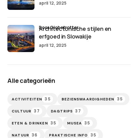
april 12, 2025
door Globetrotter
Architectonische stijlen en
erfgoed in Slowakije
april 12, 2025
Alle categorieën
35
35
ACTIVITEITEN
BEZIENSWAARDIGHEDEN
37
37
CULTUUR
DAGTRIPS
35
35
ETEN & DRINKEN
MUSEA
36
35
NATUUR
PRAKTISCHE INFO