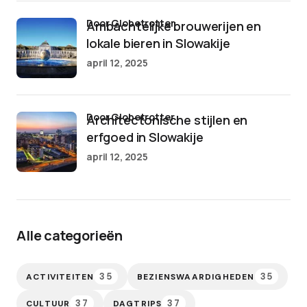
door Globetrotter
Ambachtelijke brouwerijen en
lokale bieren in Slowakije
april 12, 2025
door Globetrotter
Architectonische stijlen en
erfgoed in Slowakije
april 12, 2025
Alle categorieën
35
35
ACTIVITEITEN
BEZIENSWAARDIGHEDEN
37
37
CULTUUR
DAGTRIPS