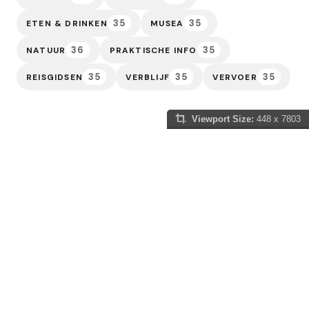
35
35
ETEN & DRINKEN
MUSEA
36
35
NATUUR
PRAKTISCHE INFO
35
35
35
REISGIDSEN
VERBLIJF
VERVOER
Viewport Size:
448 x 7803
Slowakije Gids
Of je nu gefascineerd bent door de sprookjesachtige
kastelen die de horizon sieren, de adembenemende
natuur van de Hoge Tatra wilt verkennen, of jezelf wilt
onderdompelen in de eeuwenoude tradities van dit
fascinerende land, wij zijn hier om je reis onvergetelijk
te maken. Laat ons je leiden door de pittoreske dorpjes
langs kronkelende bergpaden, langs de majestueuze