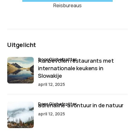
Reisbureaus
Uitgelicht
door Globetrotter
Aanbevolen restaurants met
internationale keukens in
Slowakije
april 12, 2025
door Globetrotter
adrenaline-avontuur in de natuur
april 12, 2025