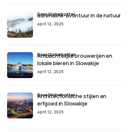
door Globetrotter
adrenaline-avontuur in de natuur
april 12, 2025
door Globetrotter
Ambachtelijke brouwerijen en
lokale bieren in Slowakije
april 12, 2025
door Globetrotter
Architectonische stijlen en
erfgoed in Slowakije
april 12, 2025