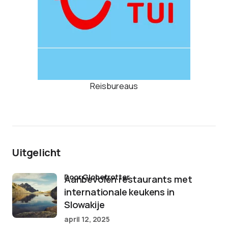
Reisbureaus
Uitgelicht
door Globetrotter
Aanbevolen restaurants met
internationale keukens in
Slowakije
april 12, 2025