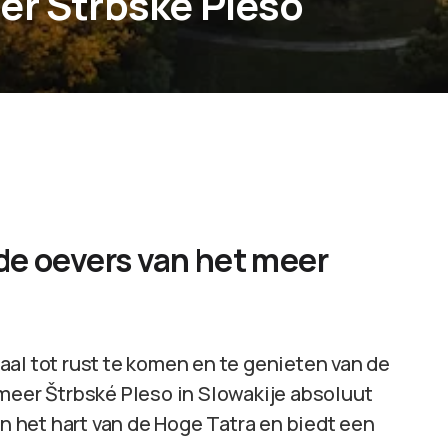
er Štrbské Pleso
de oevers van het meer
al tot rust te komen en te genieten van de
 meer Štrbské Pleso in Slowakije absoluut
in het hart van de Hoge Tatra en biedt een