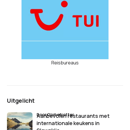
Reisbureaus
Uitgelicht
door Globetrotter
Aanbevolen restaurants met
internationale keukens in