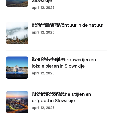
Slowakije
april 12, 2025
door Globetrotter
adrenaline-avontuur in de natuur
april 12, 2025
door Globetrotter
Ambachtelijke brouwerijen en
lokale bieren in Slowakije
april 12, 2025
door Globetrotter
Architectonische stijlen en
erfgoed in Slowakije
april 12, 2025