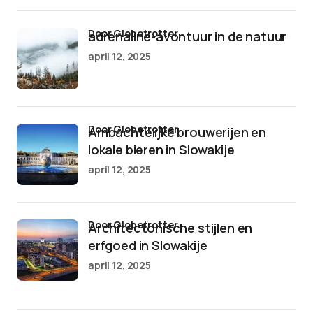
door Globetrotter
adrenaline-avontuur in de natuur
april 12, 2025
door Globetrotter
Ambachtelijke brouwerijen en
lokale bieren in Slowakije
april 12, 2025
door Globetrotter
Architectonische stijlen en
erfgoed in Slowakije
april 12, 2025