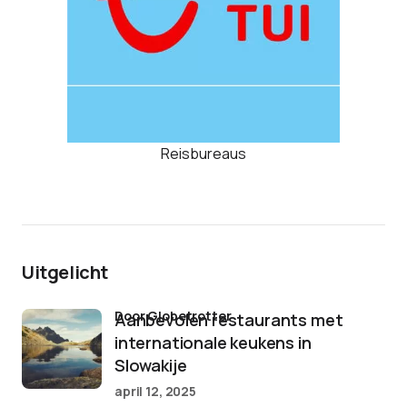
Reisbureaus
Uitgelicht
door Globetrotter
Aanbevolen restaurants met
internationale keukens in
Slowakije
april 12, 2025